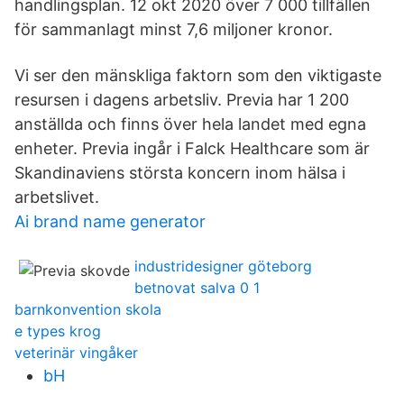
handlingsplan. 12 okt 2020 över 7 000 tillfällen
för sammanlagt minst 7,6 miljoner kronor.
Vi ser den mänskliga faktorn som den viktigaste
resursen i dagens arbetsliv. Previa har 1 200
anställda och finns över hela landet med egna
enheter. Previa ingår i Falck Healthcare som är
Skandinaviens största koncern inom hälsa i
arbetslivet.
Ai brand name generator
industridesigner göteborg
betnovat salva 0 1
barnkonvention skola
e types krog
veterinär vingåker
bH