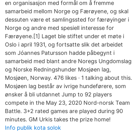
en organisasjon med formål om å fremme
samarbeid mellom Norge og Færøyene, og skal
dessuten være et samlingssted for færøyinger i
Norge og andre med spesiell interesse for
Færøyene.[1] Laget ble stiftet under et møte i
Oslo i april 1931, og fortsatte slik det arbeidet
som Jóannes Patursson hadde påbegynt i
samarbeid med blant andre Noregs Ungdomslag
og Norske Redningshunder Mosjøen lag,
Mosjøen, Norway. 476 likes · 1 talking about this.
Mosjøen lag består av ivrige hundeførere, som
ønsker å bli utdannet Jump to 92 players
compete in the May 23, 2020 Nord-norsk Team
Battle. 3+2 rated games are played during 90
minutes. GM Urkis takes the prize home!
Info publik kota solok