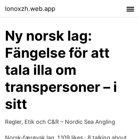
lonoxzh.web.app
Ny norsk lag:
Fängelse för att
tala illa om
transpersoner – i
sitt
Regler, Etik och C&R – Nordic Sea Angling
Norsk-færøysk lag. 1,109 likes · 8 talking about