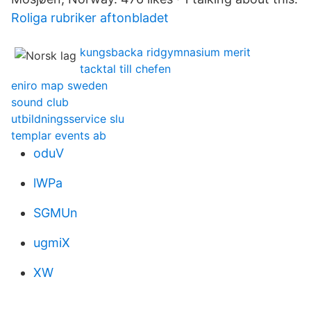
Roliga rubriker aftonbladet
kungsbacka ridgymnasium merit
tacktal till chefen
eniro map sweden
sound club
utbildningsservice slu
templar events ab
oduV
lWPa
SGMUn
ugmiX
XW