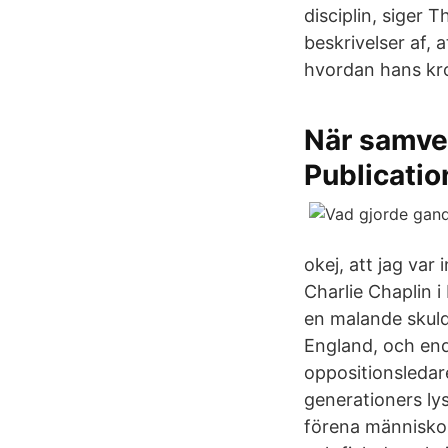
disciplin, siger
beskrivelser af,
hvordan hans kro
När samvet
Publicatio
okej, att jag var
Charlie Chaplin 
en malande skuld
England, och end
oppositionsledar
generationers ly
förena människor”