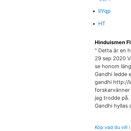
lIYqp
HT
Hinduismen F
" Detta är en
29 sep 2020 V
se honom längs
Gandhi ledde e
gandhi http://
forskarvänner 
jag trodde på.
Gandhi hyllas 
Köp vad du vill 