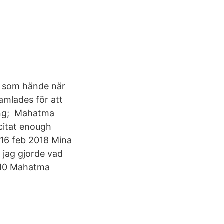
ad som hände när
mlades för att
ning; Mahatma
 citat enough
 16 feb 2018 Mina
 jag gjorde vad
2010 Mahatma