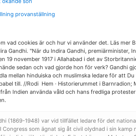
k okände son
llning provanställning
 om vad cookies är och hur vi använder det. Läs mer
dira Gandhi. "När du Indira Gandhi, premiärminister, In
n 19 november 1917 i Allahabad i det av Storbritanni
hände sedan och vad gjorde hon för verk? Gandhi gjo
dla mellan hinduiska och muslimska ledare för att Du
apabel till. //Rodi Hem · Historierummet i Barnradion
från Indien använda våld och hans fredliga proteste
en.
(1869-1948) var vid tillfället ledare för det national
l Congress som ägnat sig åt civil olydnad i sin kamp 