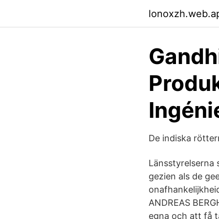
lonoxzh.web.a
Gandhi
Produk
Ingéni
De indiska rötte
Länsstyrelserna
gezien als de gee
onafhankelijkhei
ANDREAS BERGH V
egna och att få 