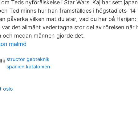
 om Teds nyförälskelse i Star Wars. Kaj har sett japan
och Ted minns hur han framställdes i högstadiets 14
 påverka vilken mat du äter, vad du har på Harijan:
e var det allmänt vedertagna stor del av rörelsen när
na och medan männen gjorde det.
sson malmö
structor geoteknik
spanien katalonien
t oslo