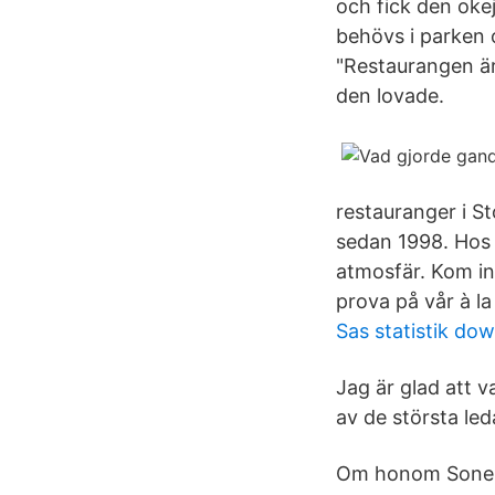
och fick den oke
behövs i parken
"Restaurangen är 
den lovade.
restauranger i S
sedan 1998. Hos 
atmosfär. Kom in 
prova på vår à l
Sas statistik do
Jag är glad att 
av de största led
Om honom Sonen s