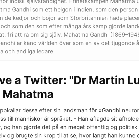
 för indisk självständighet. Frihetskämpen Mahatma 
tma Gandhi som ett helgon i Indien, som den person
rån de kedjor och bojor som Storbritannien hade place
 och som den som efter många års kamp gjorde landet
tat, fri att rå om sig själv. Mahatma Gandhi (1869–1
ndhi är känd världen över som en av det tjugonde 
ka och andliga ledare.
ve a Twitter: "Dr Martin L
., Mahatma
pkallar dessa efter sin landsman för »Gandhi neuro
oss till människor är språket. - Han aflagde sit afhold
r, og han gjorde det på en meget offentlig og politis
lv og brugte sin krop til at se, hvor langt han kunne 