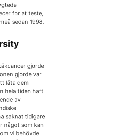
ygtede
cer for at teste,
Umeå sedan 1998.
rsity
 käkcancer gjorde
sonen gjorde var
att låta dem
 hela tiden haft
oende av
ndiske
a saknat tidigare
ter något som kan
l som vi behövde