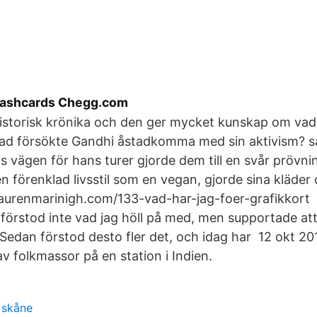
lashcards Chegg.com
 historisk krönika och den ger mycket kunskap om v
ad försökte Gandhi åstadkomma med sin aktivism? sa
 vägen för hans turer gjorde dem till en svår pröv
n förenklad livsstil som en vegan, gjorde sina kläder
laurenmarinigh.com/133-vad-har-jag-foer-grafikkort
förstod inte vad jag höll på med, men supportade att
 Sedan förstod desto fler det, och idag har 12 okt 
av folkmassor på en station i Indien.
i skåne