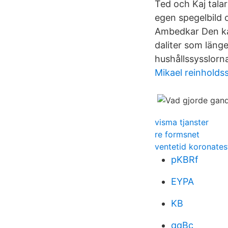
Ted och Kaj talar
egen spegelbild 
Ambedkar Den kan
daliter som läng
hushållssysslor
Mikael reinhold
visma tjanster
re formsnet
ventetid koronates
pKBRf
EYPA
KB
qqBc