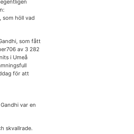
 egentligen
n:
, som höll vad
andhi, som fått
mer706 av 3 282
nits i Umeå
ämningsfull
ddag för att
 Gandhi var en
h skvallrade.