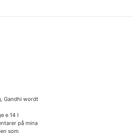
g, Gandhi wordt
e e 14 I
ntarer på mina
ppen som