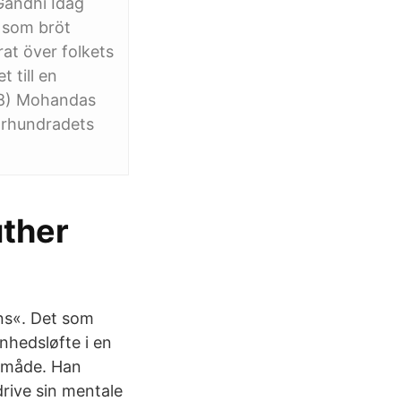
Gandhi Idag
 som bröt
rat över folkets
 till en
948) Mohandas
århundradets
uther
ns«. Det som
enhedsløfte i en
k måde. Han
drive sin mentale