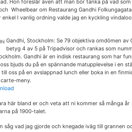
jad. Hon föreslår även att man bör tänka på vad som
 och Wheelbear om Restaurang Gandhi Folkungagata
enkel I vanlig ordning valde jag en kyckling vindaloo
Gandhi, Stockholm: Se 79 objektiva omdömen av G
betyg 4 av 5 på Tripadvisor och rankas som num
tockholm. Gandhi är en indisk restaurang som har fun
oss bjuds du på en spännande matupplevelse i en st
till oss på en avslappnad lunch eller boka in en finmi
a carte-meny.
wnload
vara här bland er och veta att ni kommer så många år
arna på 1900-talet.
åg vad jag gjorde och knegade iväg till grannen oc