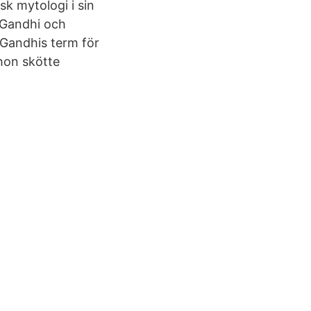
sk mytologi i sin
 Gandhi och
 Gandhis term för
 hon skötte