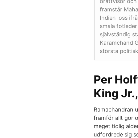
orättvisor och
framstår Maha
Indien loss if
smala fotleder
självständig s
Karamchand Ga
största politis
Per Holf
King Jr
Ramachandran up
framför allt gör 
meget tidlig alde
udfordrede sig se