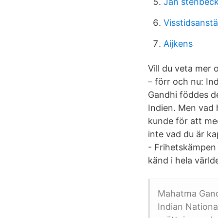
Jan stenbec
Visstidsanstä
Aijkens
Vill du veta mer
– förr och nu: In
Gandhi föddes de
Indien. Men vad 
kunde för att me
inte vad du är k
- Frihetskämpen 
känd i hela värld
Mahatma Gandhi 
Indian Nationa