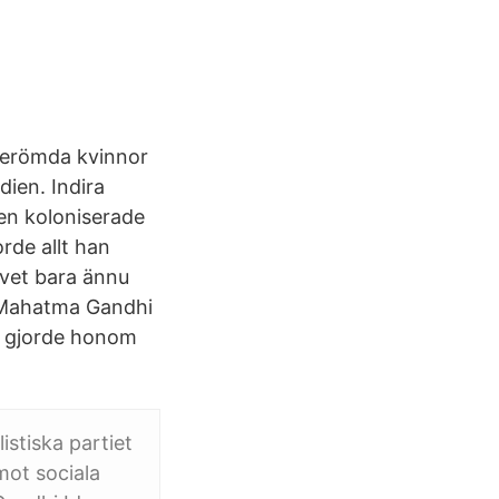
 Berömda kvinnor
dien. Indira
en koloniserade
rde allt han
 vet bara ännu
; Mahatma Gandhi
r gjorde honom
istiska partiet
mot sociala