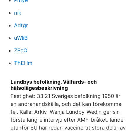
Pmye
nik
Adtgr
uWliB
ZEcO
ThEHm
Lundbys befolkning. Välfärds- och
hälsolägesbeskrivning
Fastighet: 33:21 Sveriges befolkning 1950 är
en andrahandskälla, och det kan förekomma
fel. Källa: Arkiv Wanja Lundby-Wedin ger sin
första längre intervju efter AMF-bråket. länder
utanför EU har redan vaccinerat stora delar av