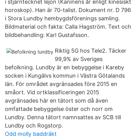
i stjärntecknet lejon (Kaninens år enligt kinesiskt
horoskop). Han är 70-talist. Dokument nr. D 796
i Stora Lundby hembygdsförenings samling.
Bildmaterial och fakta: Calla Hagström. Text och
bildbehandling: Karl Gustafsson.
Riktig 5G hos Tele2. Täcker
99,9% av Sveriges
befolkning. Lundby är en bebyggelse i Kareby
socken i Kungälvs kommun i Västra Götalands
län. För området avgränsades före 2015 en
småort. Vid ortklassificeringen 2015
avgränsades här en tätort som då även
omfattade bebyggelse öster och norr om
Lundby. Denna tätort namnsattes av SCB till
Lundby och Rogstorp.
Odd molly baddräkt