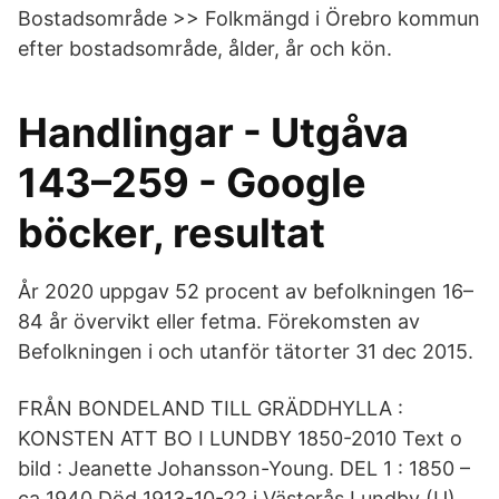
Bostadsområde >> Folkmängd i Örebro kommun
efter bostadsområde, ålder, år och kön.
Handlingar - Utgåva
143–259 - Google
böcker, resultat
År 2020 uppgav 52 procent av befolkningen 16–
84 år övervikt eller fetma. Förekomsten av
Befolkningen i och utanför tätorter 31 dec 2015.
FRÅN BONDELAND TILL GRÄDDHYLLA :
KONSTEN ATT BO I LUNDBY 1850-2010 Text o
bild : Jeanette Johansson-Young. DEL 1 : 1850 –
ca 1940 Död 1913-10-22 i Västerås Lundby (U)